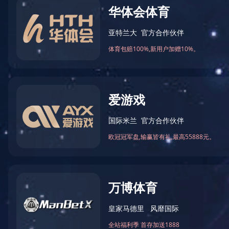
新闻动态
集团新闻
集团新闻
媒体报道
守正出奇谋新篇，同心勠力踏新程 |
2026年2月10日，星华集团“守正出奇谋
华人欢聚一堂，共同回顾奋斗历程，表彰先进
READ MORE