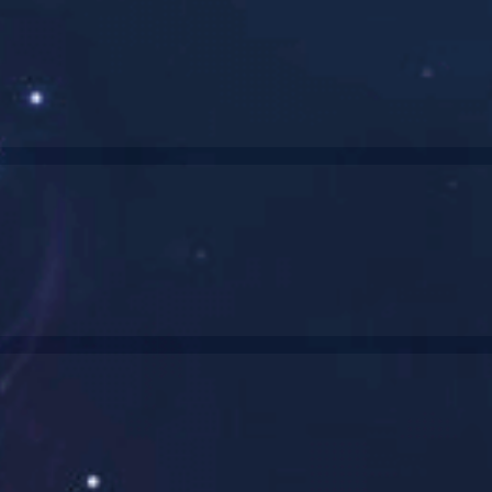
 星华集团2025年度总结表彰大会暨202
新篇，同心勠力踏新程”2025年度总结表彰大会暨20
典范，共绘发展...