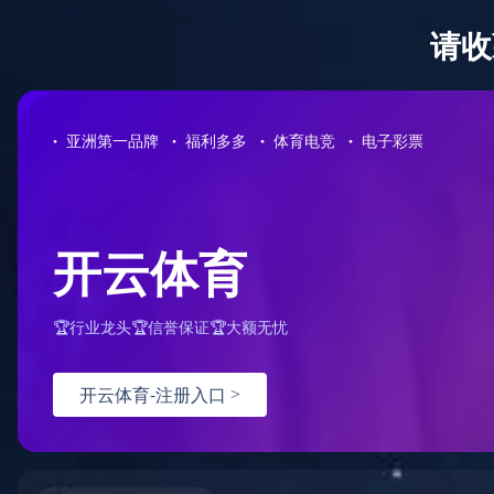
华体网页版登录入口-华体（中国）
走进星华
集团简介
旗下公司
发展历程
集团荣誉
新闻动态
集团新闻
媒体报道
企业文化
文化理念
精彩活动
星华故事
投资产业
文旅运营与融合
城市更新与改造
美丽乡村与赋能
社会公益
人才招聘
人才理念
招聘职位
星籍会
星华在线
意见反馈
联系我们
新闻动态