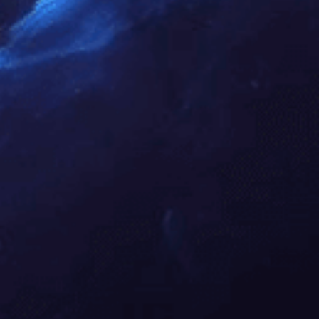
沿海登陆并随之进入海口市。登陆时为超强台风级，中心
4年迎新盛典精彩回顾
”为主题的2023年终总结表彰大会暨2024年迎新盛