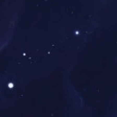
集团领导和地产板块...
》进校园捐赠仪式圆满举行
的亲自部署谋划下，由海南省慈善总会主办、海南省教
者抗台抢险，重建美好家园
羯”强势过境海南之后，星华集团积极响应政府号召，迅
贡献星华力量。 积极响应...