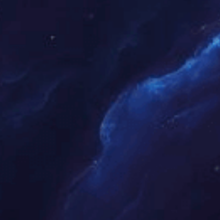
园
中心已于9月6日下午16点20分前后在海南省文昌市
气压为915百帕。台风“...
 星华集团2023年终总结表彰大会暨202
2月2日，星华集团以“龙腾虎跃创辉煌，星光灿烂谱华章
隆...