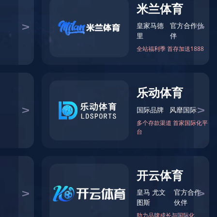
6年迎新晚宴圆满举行
26迎新晚宴在三亚亚龙湾华邑度假酒店隆重召开。全体星