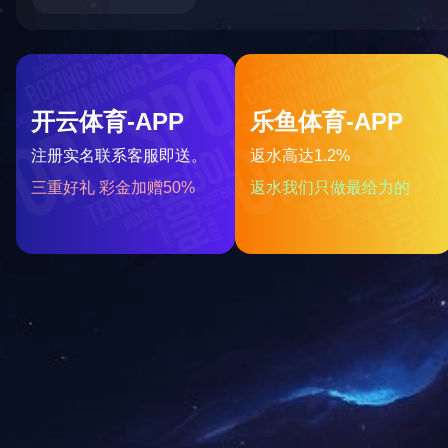
走进星华
集团简介
旗下公司
发展历程
集团荣誉
星华动态
集团新闻
媒体报道
企业文化
文化理念
精彩活动
星华故事
投资产业
文旅运营与融合
城市更新与改造
美丽乡村与赋能
人才招聘
人才理念