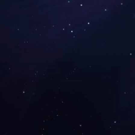
招聘职位
星华在线
意见反馈
联系我们
联系我们
地址：海口市海秀中路51-1号星华大厦20层
电话：0898-66766228
手机版网站
友情链接
LINK
三亚亚龙湾星华套房假日酒店
三亚星华旅游开发有限公司