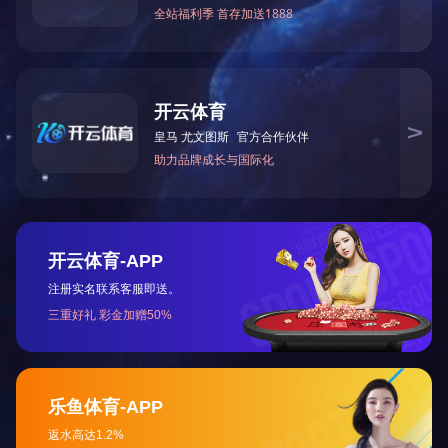
媒体报道
企业文化
文化理念
精彩活动
星华故事
投资产业
文旅运营与融合
城市更新与改造
美丽乡村与赋能
人才招聘
人才理念
招聘职位
星华在线
意见反馈
联系我们
联系我们