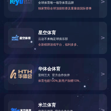
美丽乡村与赋能
三亚亚龙湾星华套房假日酒店
三亚亚龙湾星华套房假日酒店位于亚龙湾国家旅游度假
区，背倚青山，临湖望海，坐拥亚龙湾浩瀚全景，举步即达无
垠海滩，享亲水之乐。284间客房及套房热带风情满溢，拥有
开放式客厅和宽敞的外阳台，不同视角可领略山海湖变幻之
美。所有客房均配备完善，贴心配有步入式衣橱间、全套轻厨
设备，带给您居家般舒适便捷的体验。“儿童食宿欢乐尽享”礼
遇竭力满足亲子家庭出游多样化需求。酒店为您营造丰富的度
假和聚会场景。嗨碗全日制餐厅凭湖临风，汇聚美味的中西自
助早餐、海南特色风味及零点美馔，让您于湖光山色间开启舌
尖之旅。湖畔无边际泳池、趣味纷呈的儿童乐园、设施齐全的