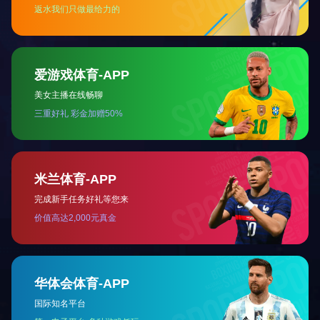
地址：海口市海秀中路51-1号星华大厦20层
电话：0898-66766228
手机版网站
友情链接
LINK
三亚亚龙湾星华套房假日酒店
三亚星华旅游开发有限公司
海南中田旅业开发有限公司
海口星华房地产开发有限公司
海南星悦巢物业服务有限公司
CopyRight © 2021 All Rights Reserved 华体网页版登录入口-
华体（中国）
技术支持：