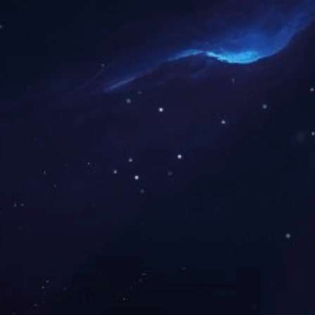
精彩活动
星华故事
投资产业
文旅运营与融合
城市更新与改造
美丽乡村与赋能
人才招聘
人才理念
招聘职位
星华在线
意见反馈
联系我们
联系我们
地址：海口市海秀中路51-1号星华大厦20层
电话：0898-66766228