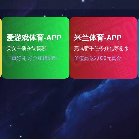
会海南省分会监事会副会长
国际商会海南商会常务理事