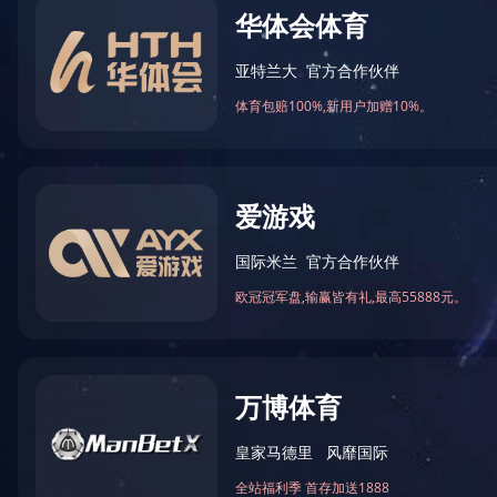
走进星华
集团简介
集团简介
旗下公司
发展历程
集团荣誉
2010年11月至今
担任海南省企业联合会、海南省企业家协会副会长
2008年6月
当选为海南国际商会第五届理事会副会长