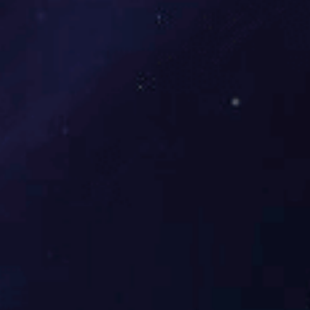
的问题与不足，谋划新一年发展蓝图，开
创新局面。 会上...
READ MORE
海南星华集团落子贵阳双龙航空
港经济区 星华柏樾龙山项目开工
星华柏樾龙山▕巨擘开疆、盛大开工 在喜
庆的鞭炮声、礼炮声以及祝福声中，星华
集团2019全新力作敲下了神圣而又庄严的
第一桩。 2019年1月8日下午星华柏樾龙山
开工仪式在项目施工现场隆重举行，海南
星华集团副...
READ MORE