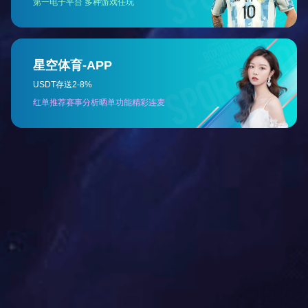
律回春晖渐，万象始更新。2019年1月31
日，以“携手齐奋进，共创星篇章”为主题
的2019年度迎新春联欢晚会在三亚环球城
大酒店神秘果多功能厅内隆重举行。全体
星华人齐聚一堂，共度联欢。 晚会伊始，
集团总裁孙燕平...
READ MORE
海南星华集团2018年度工作总结
暨表彰大会圆满结束
2019年1月31日下午四点，星华集团全体
同仁欢聚在三亚亚龙湾环球城大酒店，召
开了2018年度工作总结暨表彰大会。共同
回顾过去一年所取得的成绩及工作中存在