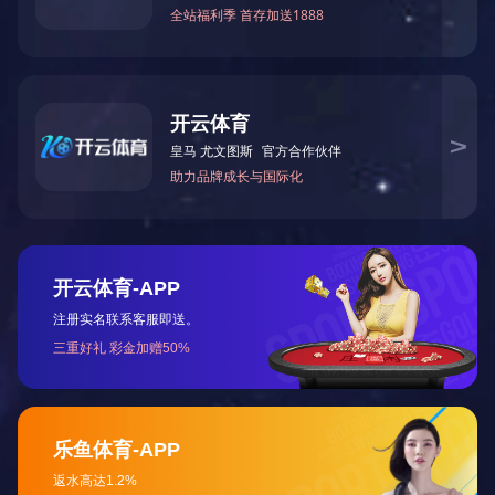
READ MORE
海南中田旅业开发有限公司荣
获“海南省用户满意服务单位”等
多项荣誉
“第十届海南省用户满意服务明星”颁奖典
礼在海口广播电视台举办。颁奖典礼上，
海南中田旅业开发有限公司（白石岭旅游
景区）荣获明星单位、明星团队、明星个
人、十佳服务团队等多项荣誉。 此次评选
活动由海南省质监协会、...
READ MORE