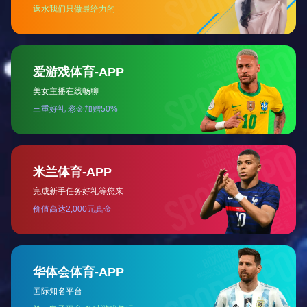
浓情中秋•情系星华 ——2019年海
南星华集团迎中秋活动圆满结束
金秋九月,硕果累累,正是收获的季节。在中
国的传统佳节---中秋节即将到来之际，
2019年9月11日，海南星华集团举办了此
次“浓情中秋•情系星华”大型沙雕及员工自
助烧烤活动，来自集团总部及各分公司的
200多名员...
READ MORE
“携手齐奋进，共创星篇章”——
海南星华集团2019年迎春联欢晚
会圆满结束