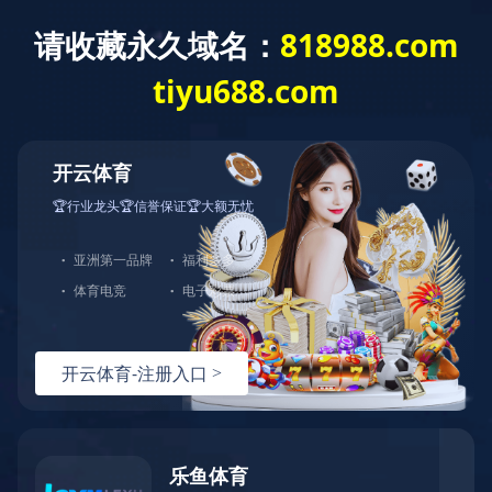
华体网页版登录入口-华体（中国）
走进星华
集团简介
旗下公司
发展历程
集团荣誉
新闻动态
集团新闻
媒体报道
企业文化
文化理念
精彩活动
星华故事
投资产业
文旅运营与融合
城市更新与改造
美丽乡村与赋能
社会公益
人才招聘
人才理念
招聘职位
星籍会
星华在线
意见反馈
联系我们
走进星华