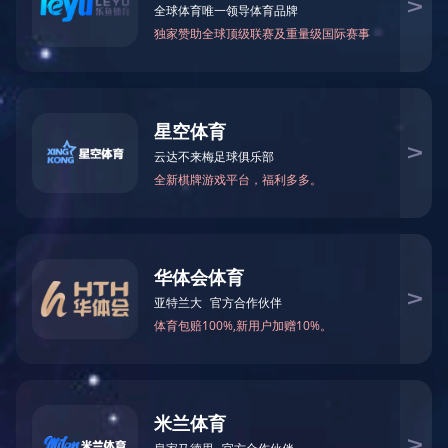
走进星华
集团简介
集团简介
旗下公司
发展历程
集团荣誉
星华集团
初创于
1992
年
华体网页版登录入口-华体（中国） 初创于1992年，本着"为客