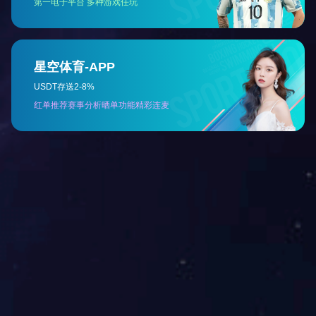
集团简介
旗下公司
发展历程
集团荣誉
星华动态
集团新闻
媒体报道
企业文化
文化理念
精彩活动
星华故事
投资产业
文旅运营与融合
城市更新与改造
美丽乡村与赋能
人才招聘
人才理念
招聘职位