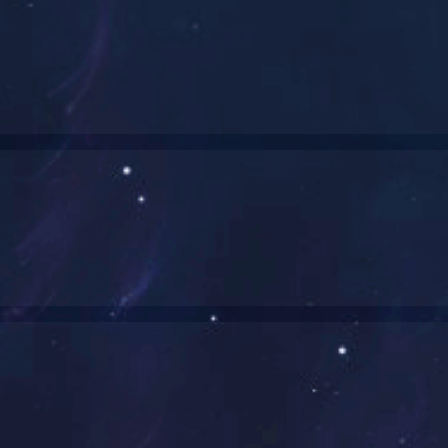
为客户创造价值，为员工提供平台，为心灵增添幸福，为社会贡献
产业投资运营集团，集团主要业务板块为：城市更新与改造、美
 星华集团2025年度总结表彰大会暨202
新篇，同心勠力踏新程”2025年度总结表彰大会暨20