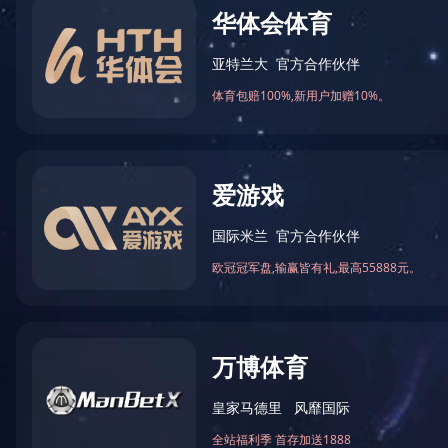
集团简介
华体网页版登录入口-华体（中国） 初创于1992年，本着"
远”的企业精神，扎根深耕海南34载，逐步发展为一家多元化
查看更多
文旅运营与融合
城市更新与改造
美丽乡村与赋能
文旅运营与融合
城市更新与改造
美丽乡村与赋能
星华动态
查看更多
守正出奇谋新篇，同心勠力踏新程 |
2026年2月10日，星华集团“守正出奇谋