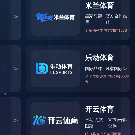
福祉"的企业使命，奉行“立足诚信，追求专业，坚韧弘毅，创新致
丽乡村与赋能、文旅运营与融合。
6年迎新晚宴圆满举行
26迎新晚宴在三亚亚龙湾华邑度假酒店隆重召开。全体星