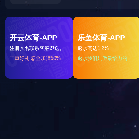
华人欢聚一堂，共同回顾奋斗历程，表彰先进
READ MORE
山海奇遇 青春星华 | 星华集团惊艳
...
READ MORE
聚焦 “交流、共赢、未来”
2025年9月1日，由华体网页版登录入口
公司联合主办的“中美国际旅游酒店行业论坛
READ MORE