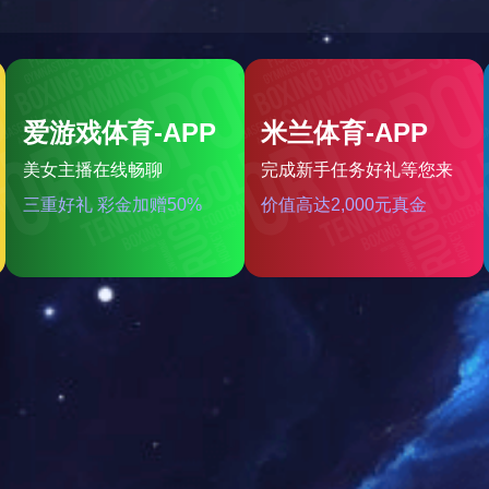
典范，共绘发展...
亮相 2025 中国国际旅游交易会
-华体（中国） 、美国内华达大学拉斯维加斯分校、三
”在三亚亚龙湾星华华邑度假酒店盛大举行。此...