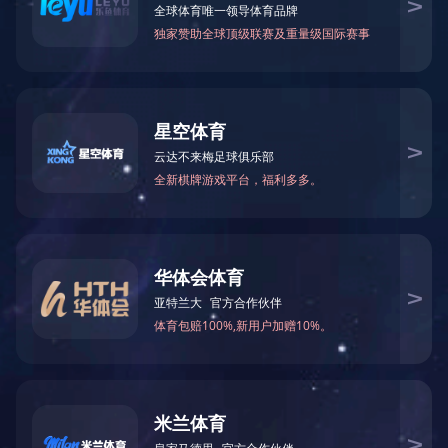
企业文化
星华故事
文化理念
员工风采
星华故事
暂无相关记录！
走进星华
集团简介
旗下公司
发展历程
集团荣誉
星华动态
集团新闻
媒体报道