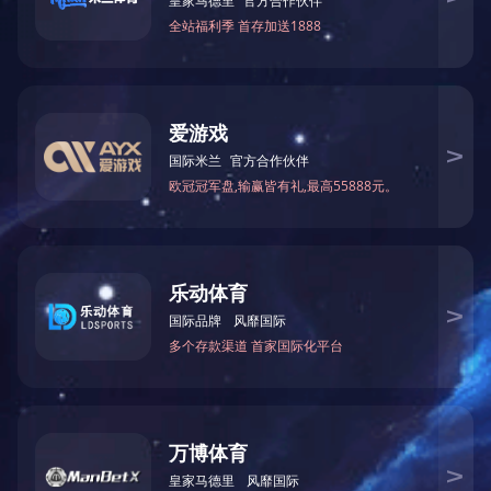
企业文化
文化理念
精彩活动
星华故事
投资产业
文旅运营与融合
城市更新与改造
美丽乡村与赋能
人才招聘
人才理念
招聘职位
星华在线
意见反馈
联系我们
联系我们
地址：海口市海秀中路51-1号星华大厦20层