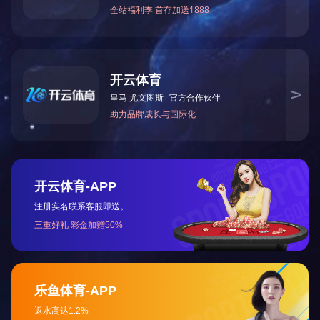
电话：0898-66766228
手机版网站
友情链接
LINK
三亚亚龙湾星华套房假日酒店
三亚星华旅游开发有限公司
海南中田旅业开发有限公司
海口星华房地产开发有限公司
海南星悦巢物业服务有限公司
CopyRight © 2021 All Rights Reserved 华体网页版登录入口-
华体（中国）
技术支持：