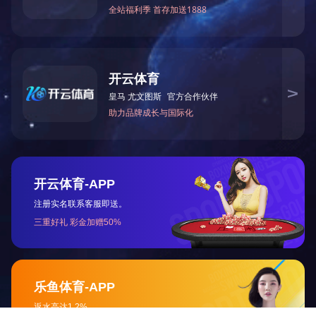
电话：0898-66766228
手机版网站
友情链接
LINK
三亚亚龙湾星华套房假日酒店
三亚星华旅游开发有限公司
海南中田旅业开发有限公司
海口星华房地产开发有限公司
海南星悦巢物业服务有限公司
CopyRight © 2021 All Rights Reserved 华体网页版登录入口-
华体（中国）
技术支持：