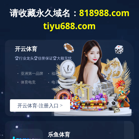
华体网页版登录入口-华体（中国）
走进星华
集团简介
旗下公司
发展历程
集团荣誉
新闻动态
集团新闻
媒体报道
企业文化
文化理念
精彩活动
星华故事
投资产业
文旅运营与融合
城市更新与改造
美丽乡村与赋能
社会公益
人才招聘
人才理念
招聘职位
星籍会
星华在线
意见反馈
联系我们
新闻动态