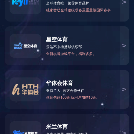
新闻动态
媒体报道
集团新闻
媒体报道
暂无相关记录！
走进星华
集团简介
旗下公司
发展历程
集团荣誉
星华动态
集团新闻
媒体报道