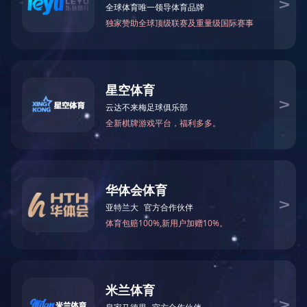
美丽乡村与赋能
星华大厦
星华大厦为一幢集办公、商业于一体的综合性大楼，地上
为20层，地下2层，总建筑面积 27578.98m2。距海秀东路繁华
商业区与国贸传统商务办公区近在咫尺，交通极为便利，为商
务办公的绝佳场所。星华大厦倾力打造海口最高档写字楼，配
四部日立高速原装电梯，采用了目前国内最先进的宽带上网、
数据通信、数据互联等智能化设施、楼宇管理自动化系统、办
公自动化系统、通信自动化系统、消防保安自动化系统、停车
场管理自动化系统、无线上网系统，现代化的办公环境为入驻
企业和商家开展商务活动提供极为便利的条件，帮助企业实现
远大的发展目标。