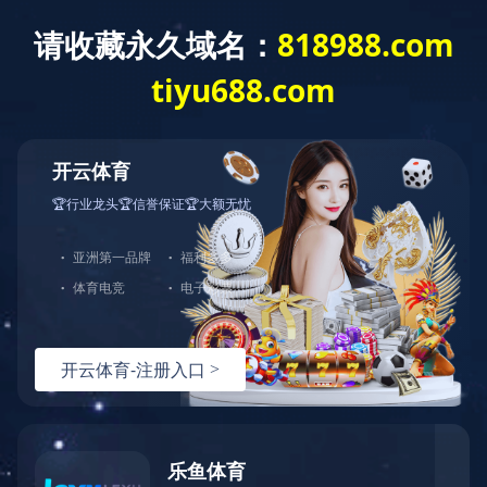
华体网页版登录入口-华体（中国）
走进星华
集团简介
旗下公司
发展历程
集团荣誉
新闻动态
集团新闻
媒体报道
企业文化
文化理念
精彩活动
星华故事
投资产业
文旅运营与融合
城市更新与改造
美丽乡村与赋能
社会公益
人才招聘
人才理念
招聘职位
星籍会
星华在线
意见反馈
联系我们
投资产业
文旅运营与融合
城市更新与改造