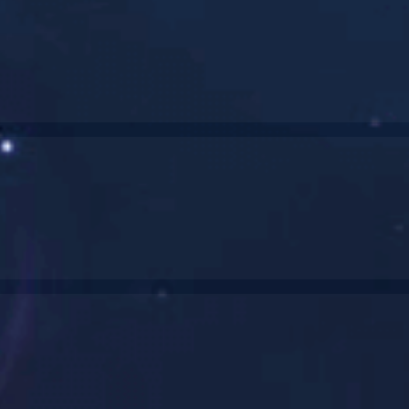
流，提高员工协作力和凝聚力，树立“成就源于团队，团队成就自我