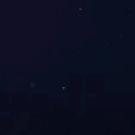
我爱星华
海南星华集团中秋团建活动圆满举行