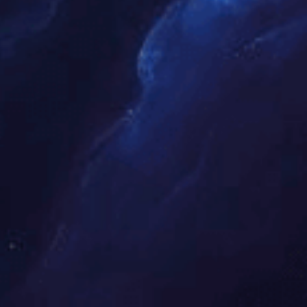
旗舰队
季军团队
鲨鱼队
最佳协作团队
必胜队