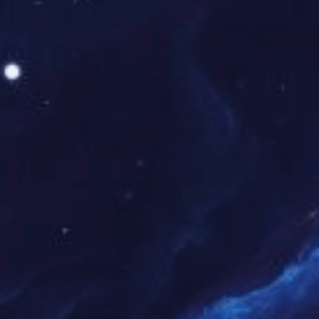
璀璨星华 同心飞扬
伍在所有项目中的积分排名及现场表现，分别评选出冠、亚、季军
冠军团队
星星队
亚军团队