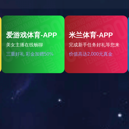
趣味打卡 满怀期待
华”创意团体造型航拍......一处处巧思设计，点燃了每一位员
破冰起航 蓄势待发
工被分为8个队伍。选队长，取队名，喊口号，练队歌，队员们
团队风采展示